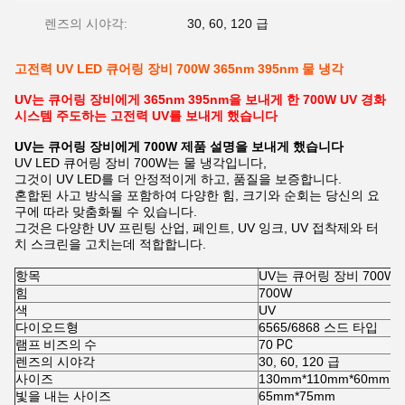
렌즈의 시야각:
30, 60, 120 급
고전력 UV LED 큐어링 장비 700W 365nm 395nm 물 냉각
UV는 큐어링 장비에게 365nm 395nm을 보내게 한 700W UV 경화
시스템 주도하는 고전력 UV를 보내게 했습니다
UV는 큐어링 장비에게 700W 제품 설명을 보내게 했습니다
UV LED 큐어링 장비 700W는 물 냉각입니다,
그것이 UV LED를 더 안정적이게 하고, 품질을 보증합니다.
혼합된 사고 방식을 포함하여 다양한 힘, 크기와 순회는 당신의 요
구에 따라 맞춤화될 수 있습니다.
그것은 다양한 UV 프린팅 산업, 페인트, UV 잉크, UV 접착제와 터
치 스크린을 고치는데 적합합니다.
항목
UV는
큐어링 장비
700W
힘
700W
색
UV
다이오드형
6565/6868 스드 타입
램프 비즈의 수
70
PC
렌즈의 시야각
30, 60, 120 급
사이즈
130mm*110mm*60mm
빛을 내는 사이즈
65mm*75mm