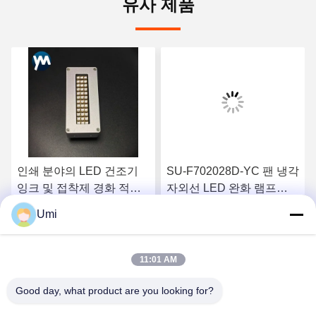
유사 제품
인쇄 분야의 LED 건조기
SU-F702028D-YC 팬 냉각
잉크 및 접착제 경화 적용
자외선 LED 완화 램프
을 위해 수냉식 스크린 인
200W 395nm 보라색
Umi
쇄용 360W 높이 LED 램프
6090/6045 평면 프린터
요
최상의 가격을 얻으세요
최상의 가격을 얻으세요
G5 G6 잉크젯 사전 완화
11:01 AM
Good day, what product are you looking for?