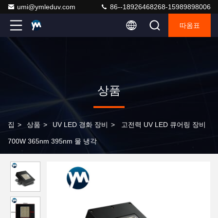
umi@ymleduv.com
86--18926468268-15989898006
따옴표
상품
집
>
상품
>
UV LED 경화 장비
>
고전력 UV LED 큐어링 장비
700W 365nm 395nm 물 냉각