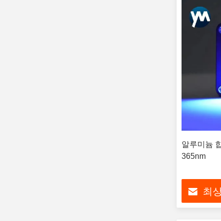
알루미늄 합금
365nm
최상