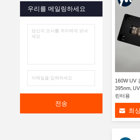
우리를 메일링하세요
160W UV
395nm, U
린터용
전송
최상