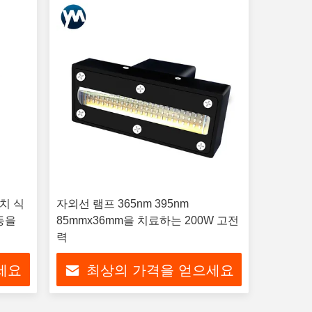
장치 식
자외선 램프 365nm 395nm
등을
85mmx36mm을 치료하는 200W 고전
력
세요
최상의 가격을 얻으세요