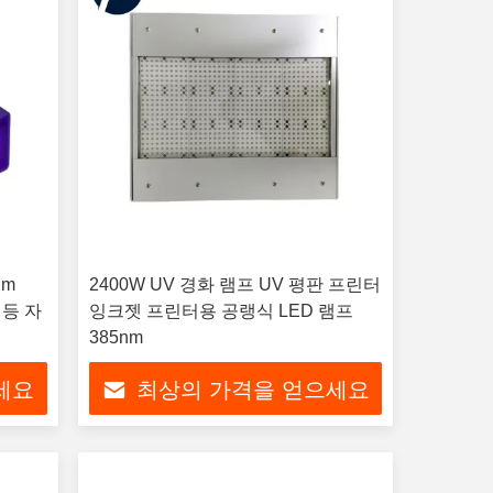
nm
2400W UV 경화 램프 UV 평판 프린터
전등 자
잉크젯 프린터용 공랭식 LED 램프
385nm
세요
최상의 가격을 얻으세요