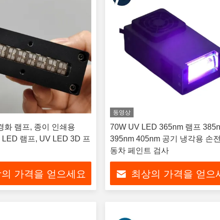
동영상
 경화 램프, 종이 인쇄용
70W UV LED 365nm 램프 385
V LED 램프, UV LED 3D 프
395nm 405nm 공기 냉각용 손
동차 페인트 검사
의 가격을 얻으세요
최상의 가격을 얻으