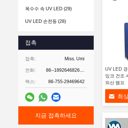
옥수수 속 UV LED
(29)
UV LED 손전등
(28)
접촉
접촉:
Miss. Umi
UV LED 경
전화:
86--18926468268-15989898006
잉크 건조 
팩스:
86-755-29469642
외선 램프
최상
지금 접촉하세요