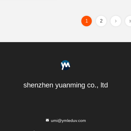
1
2
shenzhen yuanming co., ltd
umi@ymleduv.com