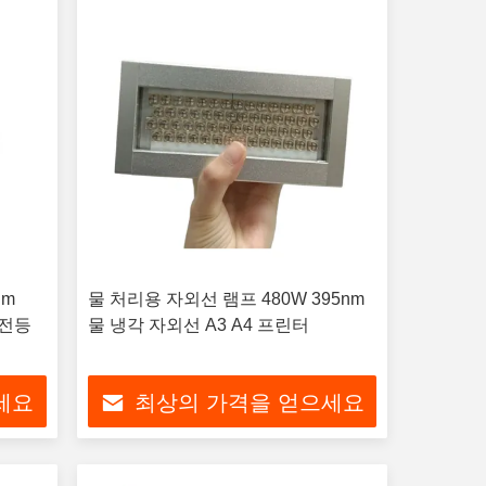
nm
물 처리용 자외선 램프 480W 395nm
손전등
물 냉각 자외선 A3 A4 프린터
세요
최상의 가격을 얻으세요