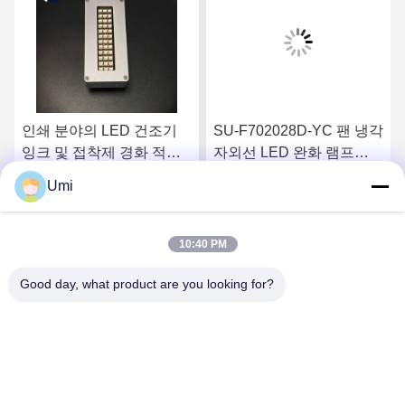
인쇄 분야의 LED 건조기
SU-F702028D-YC 팬 냉각
잉크 및 접착제 경화 적용
자외선 LED 완화 램프
을 위해 수냉식 스크린 인
200W 395nm 보라색
Umi
쇄용 360W 높이 LED 램프
6090/6045 평면 프린터
요
최상의 가격을 얻으세요
최상의 가격을 얻으세요
G5 G6 잉크젯 사전 완화
10:40 PM
Good day, what product are you looking for?
shenzhen yuanming co., ltd
umi@ymleduv.com