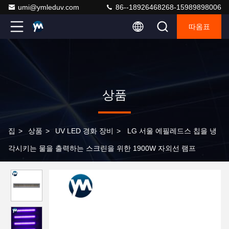
umi@ymleduv.com
86--18926468268-15989898006
따옴표
상품
집
>
상품
>
UV LED 경화 장비
>
LG 서울 에필레드스 칩을 냉
각시키는 물을 출력하는 스크린을 위한 1900W 자외선 램프