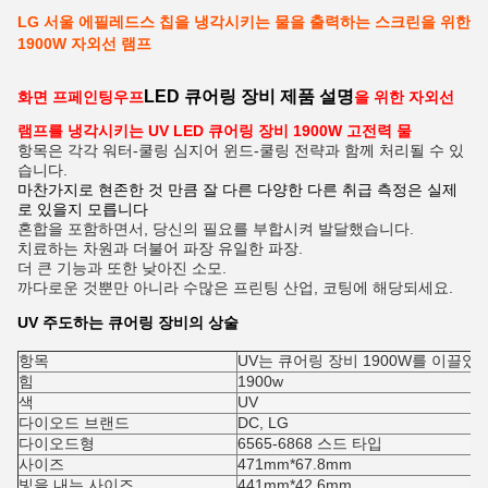
LG 서울 에필레드스 칩을 냉각시키는 물을 출력하는 스크린을 위한
1900W 자외선 램프
LED 큐어링 장비 제품 설명
화면 프페인팅우프
을 위한 자외선
램프를 냉각시키는
UV LED 큐어링 장비 1900W
고전력 물
항목은 각각 워터-쿨링 심지어 윈드-쿨링 전략과 함께 처리될 수 있
습니다.
마찬가지로 현존한 것 만큼 잘 다른 다양한 다른 취급 측정은 실제
로 있을지 모릅니다
혼합을 포함하면서, 당신의 필요를 부합시켜 발달했습니다.
치료하는 차원과 더불어 파장 유일한 파장.
더 큰 기능과 또한 낮아진 소모.
까다로운 것뿐만 아니라 수많은 프린팅 산업, 코팅에 해당되세요.
UV 주도하는 큐어링 장비의 상술
항목
UV는 큐어링 장비 1900W를 이끌었
힘
1900w
색
UV
다이오드 브랜드
DC, LG
다이오드형
6565-6868 스드 타입
사이즈
471mm*67.8mm
빛을 내는 사이즈
441mm*42.6mm