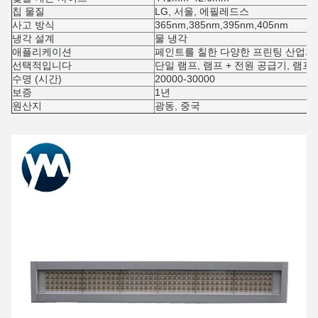
칩 물질
LG, 서울, 에필레드스
사고 방식
365nm,385nm,395nm,405nm
냉각 설계
물 냉각
애플리케이션
페인트를 칠한 다양한 프린팅 산업과
선택적입니다
단일 램프, 램프 + 전원 공급기, 램프 
수명 (시간)
20000-30000
보증
1년
원산지
광동, 중국