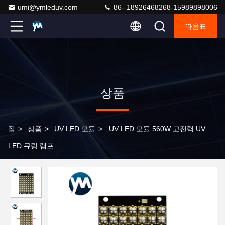
umi@ymleduv.com
86--18926468268-15989898006
따옴표
상품
집
>
상품
>
UV LED 모듈
>
UV LED 모듈 560W 고전력 UV
LED 큐링 램프