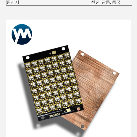
원산지
첸젠, 광둥, 중국