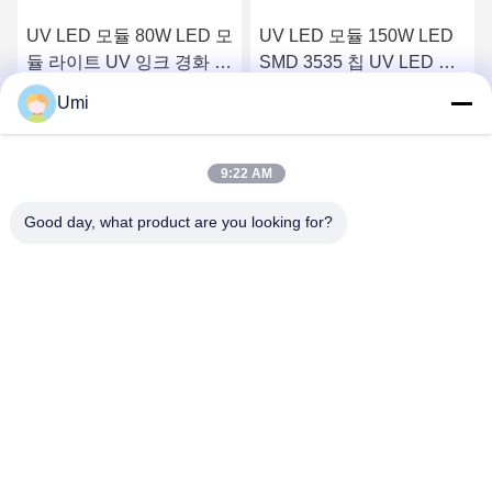
UV LED 모듈 80W LED 모
UV LED 모듈 150W LED
듈 라이트 UV 잉크 경화 인
SMD 3535 칩 UV LED 경
쇄 산업 석영 렌즈
화 시스템 인쇄 석영 렌즈
Umi
요
최상의 가격을 얻으세요
최상의 가격을 얻으세요
9:22 AM
Good day, what product are you looking for?
shenzhen yuanming co., ltd
umi@ymleduv.com
86--18926468268-15989898006
중국 광둥성 선전시 롱화구 달랑가도 화판로 119번지 징성
공업구 2동 3층, 518109