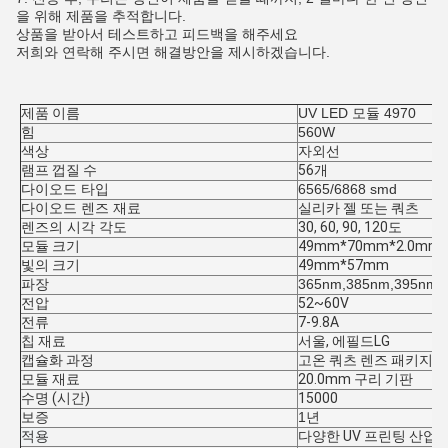
을 위해 제품을 추적합니다.
상품을 받아서 테스트하고 피드백을 해주세요
저희와 연락해 주시면 해결방안을 제시하겠습니다.
제품 이름
UV LED 모듈 4970
힘
560W
색상
자외선
램프 껍질 수
56개
다이오드 타입
6565/6868 smd
다이오드 렌즈 재료
실리카 젤 또는 쿼츠
렌즈의 시각 각도
30, 60, 90, 120도
모듈 크기
49mm*70mm*2.0mm
빛의 크기
49mm*57mm
파장
365nm,385nm,395nm,
전압
52~60V
전류
7-9.8A
칩 재료
서울, 에필드
LG
캡슐화 과정
고온 쿼츠 렌즈 패키지 
모듈 재료
20.0mm 구리 기판
수명 (시간)
15000
보증
1년
적용
다양한 UV 프린팅 산업, 