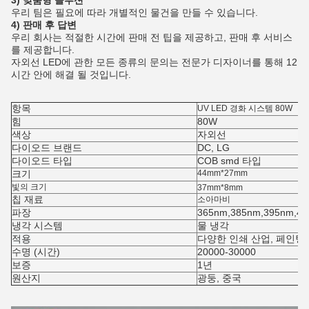
3) 맞춤형 솔루션
우리 팀은 필요에 따라 개별적인 물건을 만들 수 있습니다.
4) 판매 후 답변
우리 회사는 적절한 시간에 판매 전 팁을 제공하고, 판매 후 서비스
를 제공합니다.
자외선 LED에 관한 모든 종류의 문의는 전문가 디자이너를 통해 12
시간 안에 해결 될 것입니다.
항목
UV LED 경화 시스템 80W
힘
80W
색상
자외선
다이오드 브랜드
DC, LG
다이오드 타입
COB smd 타입
크기
44mm*27mm
빛의 크기
37mm*8mm
칩 재료
소아마비
파장
365nm,385nm,395nm,4
냉각 시스템
물 냉각
적용
다양한 인쇄 산업, 페인팅
수명 (시간)
20000-30000
보증
1년
원산지
광둥, 중국