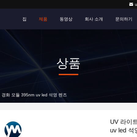
집
제품
동영상
회사 소개
문의하기
상품
 경화 모듈 395nm uv led 석영 렌즈
UV 라이트
uv led 