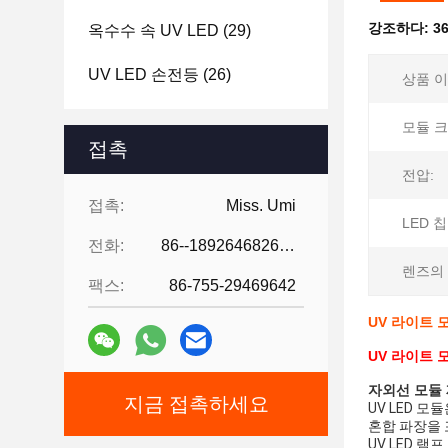
강조하다:
3
옥수수 속 UV LED
(29)
UV LED 손전등
(26)
상품 이
모듈 크
접촉
전압:
접촉:
Miss. Umi
LED 칩
전화:
86--18926468268-15989898006
렌즈의 
팩스:
86-755-29469642
UV 라이트 모
UV 라이트 모
자외선 모듈
지금 접촉하세요
UV LED 
혼합 파장을 
UV LED 