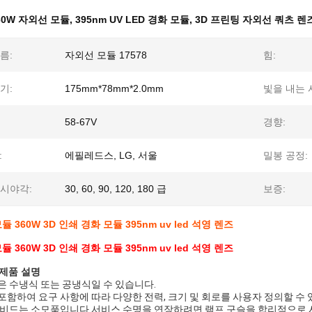
60W 자외선 모듈
,
395nm UV LED 경화 모듈
,
3D 프린팅 자외선 쿼츠 렌
름:
자외선 모듈 17578
힘:
기:
175mm*78mm*2.0mm
빛을 내는 
58-67V
경향:
:
에필레드스, LG, 서울
밀봉 공정:
시야각:
30, 60, 90, 120, 180 급
보증:
듈 360W 3D 인쇄 경화 모듈 395nm uv led 석영 렌즈
듈 360W 3D 인쇄 경화 모듈 395nm uv led 석영 렌즈
제품 설명
모듈은 수냉식 또는 공냉식일 수 있습니다.
포함하여 요구 사항에 따라 다양한 전력, 크기 및 회로를 사용자 정의할 수 
램프 비드는 소모품입니다.서비스 수명을 연장하려면 램프 구슬을 합리적으로