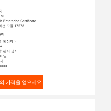
국
YM
 Enterprise Certificate
외선 모듈 17578
용어
량: 협상하다
te
: 판지 상자
10 일
/티
0000
의 가격을 얻으세요