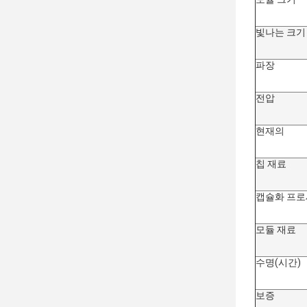
빛나는 크기
파장
전압
현재의
칩 재료
캡슐화 프
모듈 재료
수명(시간)
보증