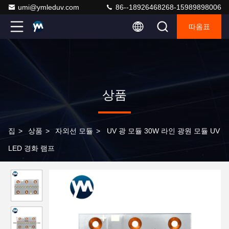
umi@ymleduv.com
86--18926468268-15989898006
따옴표
상품
집
>
상품
>
자외선 모듈
>
UV 광 모듈 30W 라인 광원 모듈 UV
LED 경화 램프