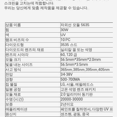
스크린을 고치는데 적합합니다.
우리는 당신에게 맞춤 제작품을 제공할 수 있습니다.
상품 이름
자외선 모듈 5635
힘
30W
색
UV
램프 비즈의 수
10 PC
다이오드형
3535 스드
다이오드의 렌즈의 재료
실리칼 겔 또는 석영
렌즈의 시야각
60, 120 급
모듈 크기
56.5mm*35mm*2.0mm
빛을 내는 사이즈
56.5mm*3.5mm
사고 방식
365nm,385nm,395nm,405nm
전압
34-38V
경향
500-700MA
칩 물질
LG, 서울, 에필레드스
밀봉 공정
고온 석영 렌즈 패키지
모듈 재료
2.0 밀리미터 동기판
수명 (시간)
20000-30000
보증
2년이요
애플리케이션
페인트를 칠하면서, 다양한 UV 프
원산지
센즈헨, 광동, 중국