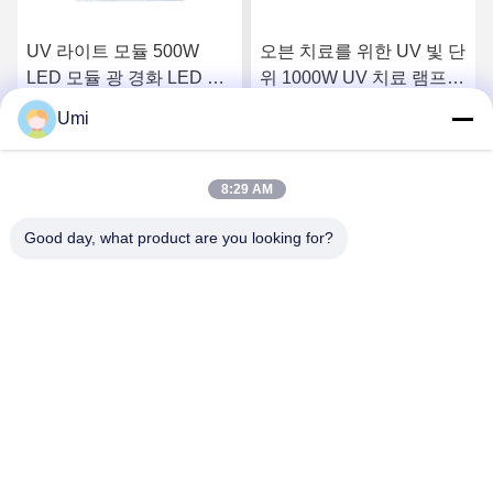
UV 라이트 모듈 500W
오븐 치료를 위한 UV 빛 단
LED 모듈 광 경화 LED UV
위 1000W UV 치료 램프
수냉식 UV LED 395nm
고성능 UV LED
Umi
요
최상의 가격을 얻으세요
최상의 가격을 얻으세요
8:29 AM
Good day, what product are you looking for?
shenzhen yuanming co., ltd
umi@ymleduv.com
86--18926468268-15989898006
중국 광둥성 선전시 롱화구 달랑가도 화판로 119번지 징성
공업구 2동 3층, 518109