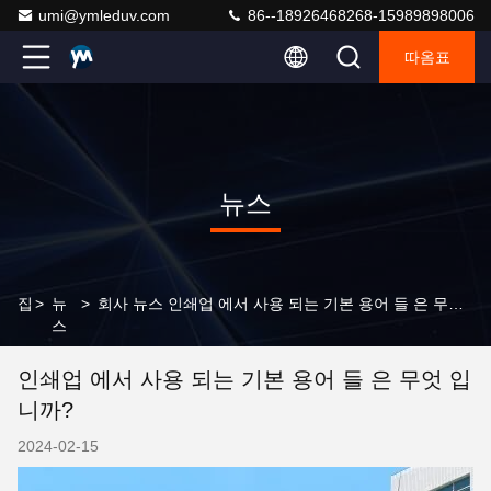
umi@ymleduv.com
86--18926468268-15989898006
따옴표
뉴스
집
>
뉴
>
회사 뉴스 인쇄업 에서 사용 되는 기본 용어 들 은 무엇 입니까?
스
인쇄업 에서 사용 되는 기본 용어 들 은 무엇 입
니까?
2024-02-15