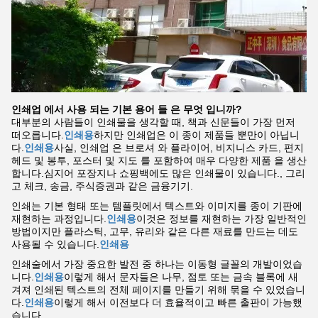
인쇄업 에서 사용 되는 기본 용어 들 은 무엇 입니까?
대부분의 사람들이 인쇄물을 생각할 때, 책과 신문들이 가장 먼저
떠오릅니다.
인쇄용
하지만 인쇄업은 이 종이 제품들 뿐만이 아닙니
다.
인쇄용
사실, 인쇄업 은 브로셔 와 플라이어, 비지니스 카드, 편지
헤드 및 봉투, 포스터 및 지도 를 포함하여 매우 다양한 제품 을 생산
합니다.심지어 포장지나 쇼핑백에도 많은 인쇄물이 있습니다., 그리
고 체크, 송금, 주식증권과 같은 금융기기.
인쇄는 기본 형태 또는 템플릿에서 텍스트와 이미지를 종이 기판에
재현하는 과정입니다.
인쇄용
이것은 정보를 재현하는 가장 일반적인
방법이지만 플라스틱, 고무, 유리와 같은 다른 재료를 만드는 데도
사용될 수 있습니다.
인쇄용
인쇄술에서 가장 중요한 발전 중 하나는 이동형 글꼴의 개발이었습
니다.
인쇄용
이렇게 해서 문자들은 나무, 점토 또는 금속 블록에 새
겨져 인쇄된 텍스트의 전체 페이지를 만들기 위해 묶을 수 있었습니
다.
인쇄용
이렇게 해서 이전보다 더 효율적이고 빠른 출판이 가능했
습니다.