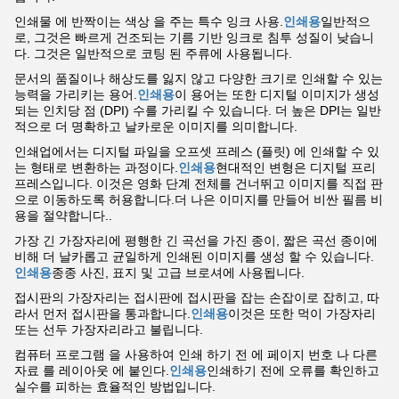
인쇄물 에 반짝이는 색상 을 주는 특수 잉크 사용.
인쇄용
일반적으
로, 그것은 빠르게 건조되는 기름 기반 잉크로 침투 성질이 낮습니
다. 그것은 일반적으로 코팅 된 주류에 사용됩니다.
문서의 품질이나 해상도를 잃지 않고 다양한 크기로 인쇄할 수 있는
능력을 가리키는 용어.
인쇄용
이 용어는 또한 디지털 이미지가 생성
되는 인치당 점 (DPI) 수를 가리킬 수 있습니다. 더 높은 DPI는 일반
적으로 더 명확하고 날카로운 이미지를 의미합니다.
인쇄업에서는 디지털 파일을 오프셋 프레스 (플릿) 에 인쇄할 수 있
는 형태로 변환하는 과정이다.
인쇄용
현대적인 변형은 디지털 프리
프레스입니다. 이것은 영화 단계 전체를 건너뛰고 이미지를 직접 판
으로 이동하도록 허용합니다.더 나은 이미지를 만들어 비싼 필름 비
용을 절약합니다..
가장 긴 가장자리에 평행한 긴 곡선을 가진 종이, 짧은 곡선 종이에
비해 더 날카롭고 균일하게 인쇄된 이미지를 생성 할 수 있습니다.
인쇄용
종종 사진, 표지 및 고급 브로셔에 사용됩니다.
접시판의 가장자리는 접시판에 접시판을 잡는 손잡이로 잡히고, 따
라서 먼저 접시판을 통과합니다.
인쇄용
이것은 또한 먹이 가장자리
또는 선두 가장자리라고 불립니다.
컴퓨터 프로그램 을 사용하여 인쇄 하기 전 에 페이지 번호 나 다른
자료 를 레이아웃 에 붙인다.
인쇄용
인쇄하기 전에 오류를 확인하고
실수를 피하는 효율적인 방법입니다.