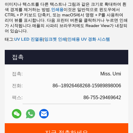
이미지나 텍스트를 다른 텍스트나 그림과 같은 크기로 확대하여 흰
색 경계를 제거하는 방법.
인쇄용
이것은 일반적으로 윈도우에서
CTRL + P 키보드 단축키, 또는 macOS에서 명령 + P를 사용하여
리더 뷰를 표시합니다. 다음 프린터 버튼을 클릭하거나 누르면 인쇄
가 시작됩니다.애플의 사파리 브라우저에도 Reader View가 내장되
어 있습니다.
태그:
UV LED 진열용
|
잉크젯 인쇄
|
인쇄용 UV 경화 시스템
접촉
접촉:
Miss. Umi
전화:
86--18926468268-15989898006
팩스:
86-755-29469642
지금 접촉하세요