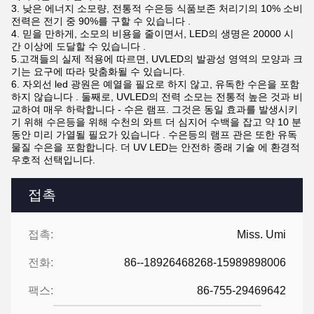
3. 낮은 에너지 소모량, 전통적 수은등 식품보존 처리기의 10% 소비
전력은 전기 중 90%를 구할 수 있습니다 .
4. 믿을 만하게, 소모의 비용을 줄이면서, LED의 생명은 20000 시
간 이상에 도달할 수 있습니다 .
5.고객들의 실제 적용에 따르면, UVLED의 발광성 영역의 모양과 크
기는 요구에 따라 맞춤화될 수 있습니다.
6. 자외선 led 광원은 예열을 필요로 하지 않고, 유독한 수은을 포함
하지 않습니다 . 둘째로, UVLED의 전력 소모는 전통적 높은 것과 비
교하여 매우 하락합니다 - 수은 램프. 그것은 동일 효과를 발생시키
기 위해 수은등을 위해 수천의 와트 더 심지어 수백을 잡고 약 10 분
동안 미리 가열될 필요가 있습니다 . 수은등의 램프 관은 또한 유독
물질 수은을 포함합니다. 더 UV LED는 안전하 종래 기술 에 환경적
우호적 선택입니다.
접촉
접촉:
Miss. Umi
전화:
86--18926468268-15989898006
팩스:
86-755-29469642