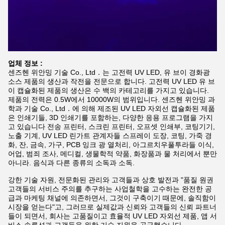
업체 정보 :
센즈헨 위안밍 기술 Co., Ltd．는 고전력 UV LED, 유 브이 경화광
소스 제품의 생산과 작전을 전문으로 합니다. 고전력 UV LED 유 브
이 캡슐화된 제품의 생산은 수 백의 카테고리를 가지고 있습니다.
제품의 전력은 0.5W에서 10000W의 범위입니다. 센즈헨 위안밍 과
학과 기술 Co., Ltd．에 의해 제조된 UV LED 자외선 캡슐화된 제품
은 인쇄기들, 3D 인쇄기를 포함하는, 다양한 응용 프로그램을 가지
고 있습니다 전송 프린터, 스크린 프린터, 오프셋 인쇄부, 코팅기기,
노출 기계, UV LED 린가트 관계자들 스프레이 도장, 코팅, 가죽 경
화, 잔, 금속, 가구, PCB 잉크 광 열처리, 아그르치우풀투라들 이식,
어업, 범죄 조사, 메디컬, 생물학적 약품, 화장품과 물 처리에서 뿐만
아니라. 음식과 다른 종류의 소독과 소독.
강한 기술 자원, 전문화된 관리와 고객들과 상호 발전과 "품질 원권
고객들의 서비스 주의를 추구하는 사업철학을 고수하는 완전한 공
급과 마케팅 채널에 의존하면서, 그것이 구축이기 때문에, 솔직함이
시장을 얻는다"고, 그러므로 실제값과 신뢰와 고객들의 신뢰 파트너
들이 되면서, 회사는 고품질이고 효율적 UV LED 자외선 제품, 앱 서