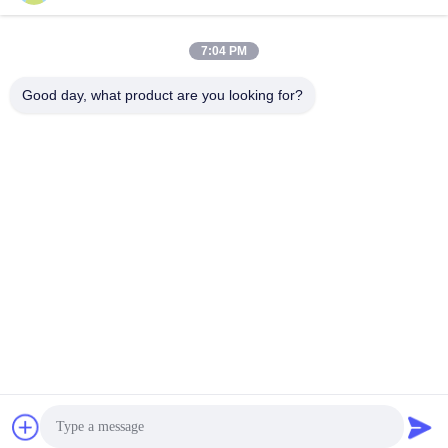
전송
7:04 PM
Good day, what product are you looking for?
shenzhen yuanming co., ltd
umi@ymleduv.com
86--18926468268-15989898006
중국 광둥성 선전시 롱화구 달랑가도 화판로 119번지 징성
공업구 2동 3층, 518109
중국 상등품 UV LED SMD 공급자. 저작권 (c) 2021-2026
uvledsmd.com . 무단 복제 금지.