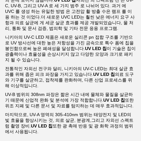
의 눈에 보이지 않습니다.
UV LED 칩
자외선 의 스펙트럼 선 은 UV-
C, UV-B, 그리고 UV-A 로 세 가지 범주 로 나뉘어 있다. 과거 에
UVC 를 생성 하는 유일한 방법 은 고전압 활 방출 수은 램프 를 이
용 하는 것 이었다.더 새로운 UVC LED는 훨씬 낮은 에너지 요구 사
항과 의료 살균에 게 세균 살균 효과를 제공 개발되었습니다, 물 처
리, 통화 및 문서 검증, 법의학 및 기타 전문 응용 프로그램.
니키아의 UV-C LED 제품은 새로운 실리콘 pn 접합 구조를 기반으
로 UV 방사선에 대한 높은 저항성을 가진 금속으로 특수 폼에 칩을
봉인함으로써 높은 폐쇄성을 달성합니다.
UV LED 칩
이 기술은 칩이
광출력이나 효율성을 손상시키지 않고 다양한 모양과 크기로 패키
지 될 수 있습니다.
전통적인 자외선 전구와 달리, 니키아의 UV-C LED는 최대 살균 효
과를 위해 좁은 피크 파장을 가지고 있습니다.
UV LED 칩
의료 도구
와 기구를 살균하고, 접착제를 완화하며, 다른 산업 프로세스를 위
해 이상적입니다.
UV-B 범위의 308nm 파장은 짧은 시간 내에 물체와 물질을 살균하
기 때문에 산업적 완화 및 분석에 가장 적합합니다.
UV LED 칩
또한
위조 지폐 및 다른 문서 및 자료를 탐지하는 데 매우 효과적입니다.
마지막으로, UV-A 영역의 305-410nm 범위는 태양전지 및 LED의
빛 효율을 향상시키는 것, 의료 살균, 분광계,그리고 자외선 스펙트
럼 촬영 장비.
UV LED 칩
또한 광 촉매 반응 및 광 화학 과정의 범위
에서 사용됩니다.