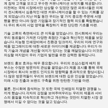
계 잠재 고객을 모으고 우수한 커뮤니케이션 브릿지를 제공합니다.
이전에는 국제 시장에서만 상상할 수 있었던 많은 파트너들은 이제
이 전시회에서 심층적인 대면 커뮤니케이션을 할 수 있는 기회를 갖
게 되었습니다.지난 며칠 동안 우리는 몇 가지 중요한 주문에 서명
했을 뿐만 아니라 많은 기업들과 장기적인 협력 의도를 확립했습니
다.우리 회사의 사업 영역을 확장하기 위한 단단한 기초를 마련.
기술 교류의 측면에서도 큰 이득을 얻었습니다. 전시회에서 우리는
우리 동료들이 가져온 다양한 최첨단 기술과 혁신적인 제품을 보았
습니다.지능형 인쇄장비에서 친환경 잉크까지, 우리의 미래 연구와
제품 업그레이드에 대한 새로운 아이디어를 제공합니다.우리가 아
직 기술과 개념을 개선할 여지가 있다는 것을 깨달았습니다.이것은
의심할 여지없이 우리 기업의 발전을 위한 강력한 동력입니다.
브랜드 홍보 효과는 매우 중요합니다. 우리의 조심스럽게 배치 된
부스는 수많은 방문자의 관심을 끌었습니다.제품 표시를 통해 국제
시장에서 회사의 브랜드 인지도와 영향력을 효과적으로 향상시킵니
다.많은 방문객들이 우리의 브랜드에 대한 깊은 인상을 얻었습니다.
미래 시장 진출과 브랜드 구축을 위한 탄탄한 기반을 마련.
물론, 전시회에 참석하는 것 또한 국제 인쇄업의 치열한 경쟁을 느
끼게 했습니다.각자의 강점을 보여주며우리는 우리의 제품과 서비
스의 품질을 지속적으로 혁신하고 개선하는 것만이 치열한 시장 경
쟁에서 이길 수 없다는 것을 알고 있습니다.