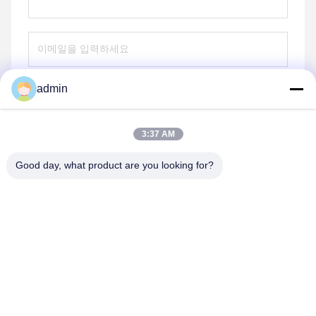
admin
전송
3:37 AM
Good day, what product are you looking for?
shenzhen yuanming co., ltd
umi@ymleduv.com
86--18926468268-15989898006
중국 광둥성 선전시 롱화구 달랑가도 화판로 119번지 징성